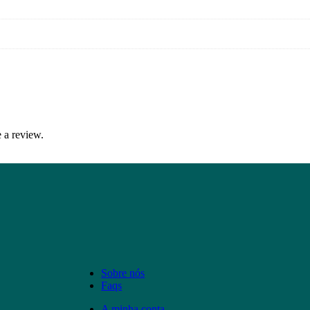
 a review.
Sobre nós
Faqs
A minha conta