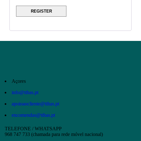
REGISTER
Açores
info@tibas.pt
apoioaocliente@tibas.pt
encomendas@tibas.pt
TELEFONE / WHATSAPP
968 747 733 (chamada para rede móvel nacional)