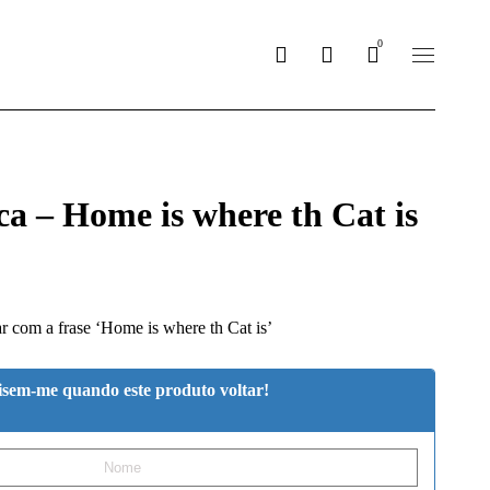
0
ca – Home is where th Cat is
r com a frase ‘Home is where th Cat is’
isem-me quando este produto voltar!