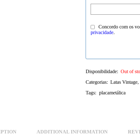
Concordo com os vo
privacidade
.
Disponibilidade:
Out of st
Categorias:
Latas Vintage
,
Tags:
placametálica
IPTION
ADDITIONAL INFORMATION
REVI