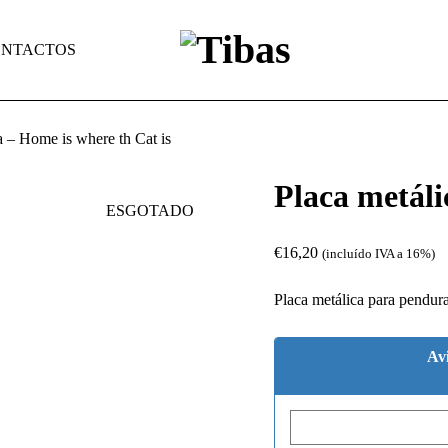
NTACTOS
a – Home is where th Cat is
Placa metáli
ESGOTADO
€
16,20
(incluído IVA a 16%)
Placa metálica para pendura
Av