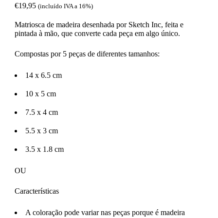
€
19,95
(incluído IVA a 16%)
Matriosca de madeira desenhada por Sketch Inc, feita e
pintada à mão, que converte cada peça em algo único.
Compostas por 5 peças de diferentes tamanhos:
14 x 6.5 cm
10 x 5 cm
7.5 x 4 cm
5.5 x 3 cm
3.5 x 1.8 cm
OU
Características
A coloração pode variar nas peças porque é madeira