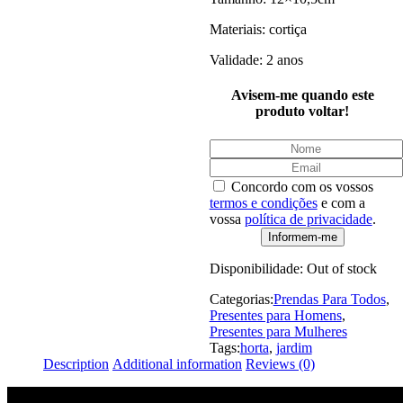
Materiais: cortiça
Validade: 2 anos
Avisem-me quando este
produto voltar!
Concordo com os vossos
termos e condições
e com a
vossa
política de privacidade
.
Disponibilidade:
Out of stock
Categorias:
Prendas Para Todos
,
Presentes para Homens
,
Presentes para Mulheres
Tags:
horta
,
jardim
Description
Additional information
Reviews (0)