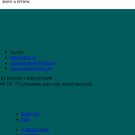
leave a review.
Açores
info@tibas.pt
apoioaocliente@tibas.pt
encomendas@tibas.pt
TELEFONE / WHATSAPP
68 747 733 (chamada para rede móvel nacional)
Sobre nós
Faqs
A minha conta
Contactos