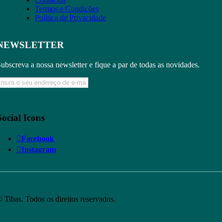
Termos e Condições
Política de Privacidade
NEWSLETTER
ubscreva a nossa newsletter e fique a par de todas as novidades.
Social Icons
Facebook
Instagram
 Tibas. Todos os direitos reservados.