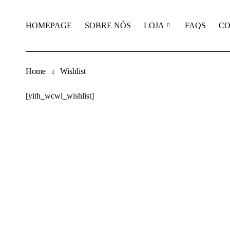
HOMEPAGE
SOBRE NÓS
LOJA
FAQS
CO
Home
Wishlist
[yith_wcwl_wishlist]