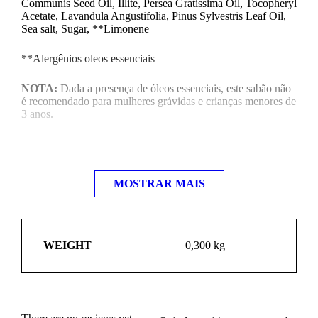
Communis Seed Oil, Illite, Persea Gratissima Oil, Tocopheryl
Acetate, Lavandula Angustifolia, Pinus Sylvestris Leaf Oil,
Sea salt, Sugar, **Limonene
**Alergênios oleos essenciais
NOTA:
Dada a presença de óleos essenciais, este sabão não
é recomendado para mulheres grávidas e crianças menores de
3 anos.
DICA DE ARMAZENAMENTO:
Após o banho, guarde
o seu sabão com carinho, num local seco e arejado, isso fará
com que ele dure muito mais.
MOSTRAR MAIS
WEIGHT
0,300 kg