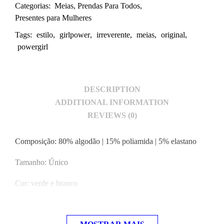
Categorias:
Meias
,
Prendas Para Todos
,
Presentes para Mulheres
Tags:
estilo
,
girlpower
,
irreverente
,
meias
,
original
,
powergirl
DESCRIPTION
ADDITIONAL INFORMATION
REVIEWS (0)
Composição: 80% algodão | 15% poliamida | 5% elastano
Tamanho: Único
Cor: verde e branco