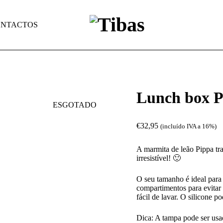
NTACTOS
Lunch box P
ESGOTADO
€
32,95
(incluído IVA a 16%)
A marmita de leão Pippa tr
irresistível! 🙂
O seu tamanho é ideal para 
compartimentos para evitar 
fácil de lavar. O silicone p
Dica: A tampa pode ser us