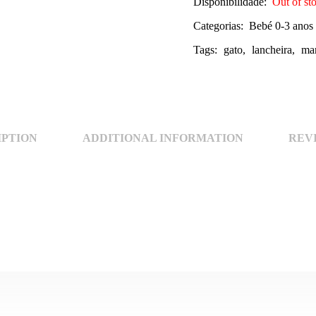
Disponibilidade:
Out of st
Categorias:
Bebé 0-3 anos
Tags:
gato
,
lancheira
,
ma
IPTION
ADDITIONAL INFORMATION
REVI