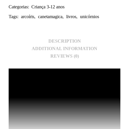
Categorias:
Criança 3-12 anos
Tags:
arcoíris
,
canetamagica
,
livros
,
unicórnios
DESCRIPTION
ADDITIONAL INFORMATION
REVIEWS (0)