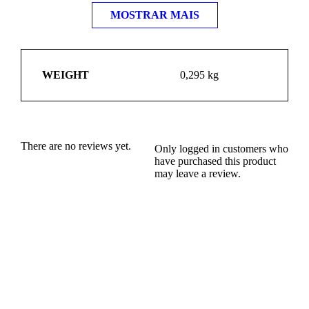
MOSTRAR MAIS
Não coloque no micro-ondas
Lave a garrafa antes de usar a primeira vez
WEIGHT
0,295 kg
There are no reviews yet.
Only logged in customers who
have purchased this product
may leave a review.