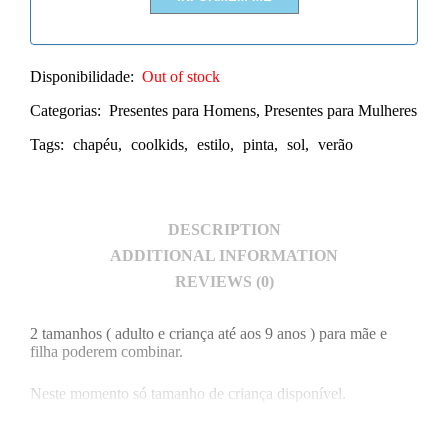
Disponibilidade:
Out of stock
Categorias:
Presentes para Homens
,
Presentes para Mulheres
Tags:
chapéu
,
coolkids
,
estilo
,
pinta
,
sol
,
verão
DESCRIPTION
ADDITIONAL INFORMATION
REVIEWS (0)
2 tamanhos ( adulto e criança até aos 9 anos ) para mãe e
filha poderem combinar.
Neste momento só tamanho de criança disponível.