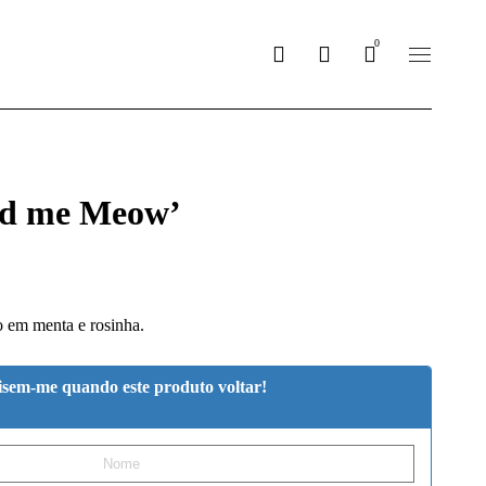
0
ed me Meow’
o em menta e rosinha.
isem-me quando este produto voltar!