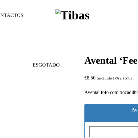
NTACTOS
Avental ‘Fe
ESGOTADO
€
8,50
(incluído IVA a 16%)
Avental fofo com trocadilh
Av