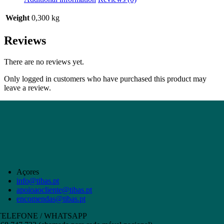
Weight
0,300 kg
Reviews
There are no reviews yet.
Only logged in customers who have purchased this product may
leave a review.
Açores
info@tibas.pt
apoioaocliente@tibas.pt
encomendas@tibas.pt
TELEFONE / WHATSAPP