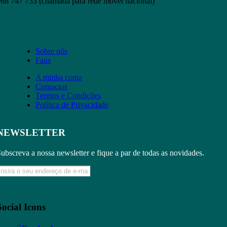
68 747 733 (chamada para rede móvel nacional)
Sobre nós
Faqs
A minha conta
Contactos
Termos e Condições
Política de Privacidade
NEWSLETTER
ubscreva a nossa newsletter e fique a par de todas as novidades.
Social Icons